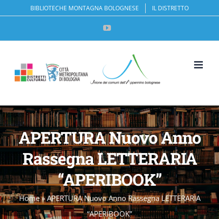
Salta
BIBLIOTECHE MONTAGNA BOLOGNESE
IL DISTRETTO
al
YouTube
contenuto
Apri la 
APERTURA Nuovo Anno
Rassegna LETTERARIA
“APERIBOOK”
Home
»
APERTURA Nuovo Anno Rassegna LETTERARIA
“APERIBOOK”