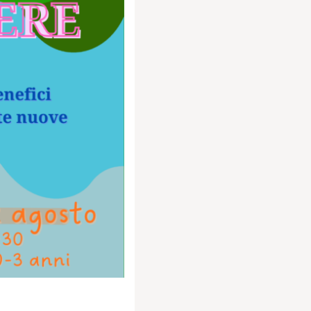
moria”
ca