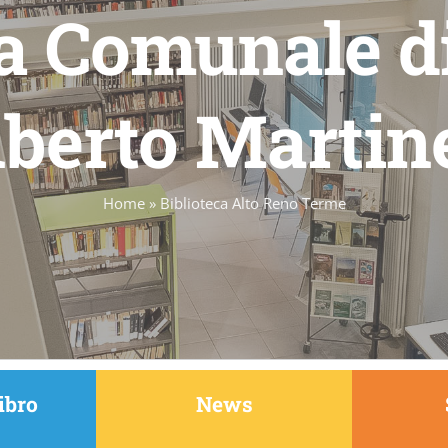
ca Comunale di
lberto Martine
Home
»
Biblioteca Alto Reno Terme
ibro
News