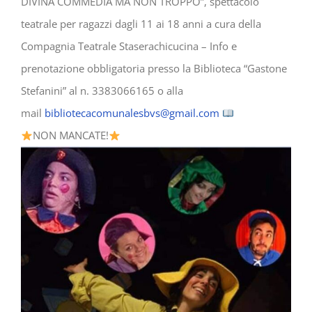
DIVINA COMMEDIA MA NON TROPPO”, spettacolo
teatrale per ragazzi dagli 11 ai 18 anni a cura della
Compagnia Teatrale Staserachicucina – Info e
prenotazione obbligatoria presso la Biblioteca “Gastone
Stefanini” al n. 3383066165 o alla
mail
bibliotecacomunalesbvs@gmail.com
NON MANCATE!