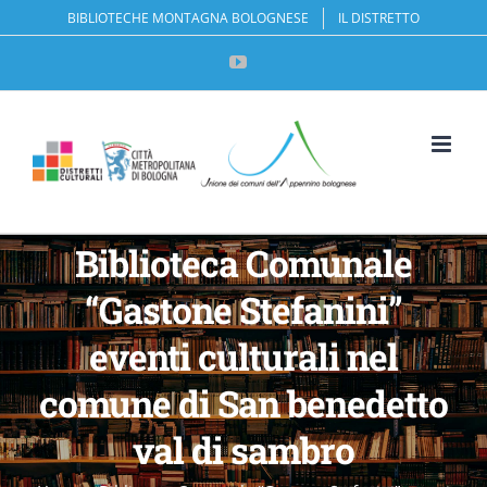
Salta
BIBLIOTECHE MONTAGNA BOLOGNESE
IL DISTRETTO
al
YouTube
contenuto
Apri la 
Biblioteca Comunale
“Gastone Stefanini”
eventi culturali nel
comune di San benedetto
val di sambro