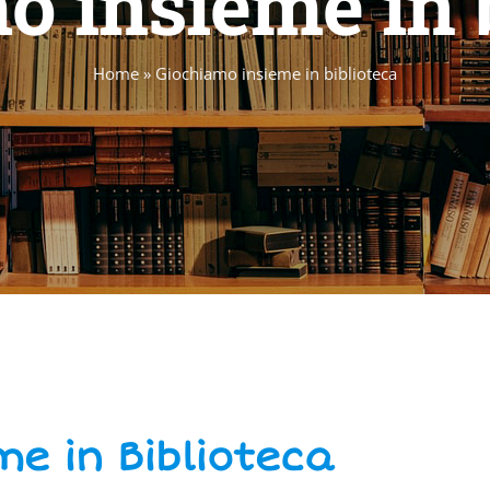
o insieme in b
Home
»
Giochiamo insieme in biblioteca
e in Biblioteca