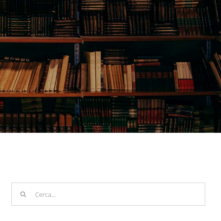
Cerca
per: