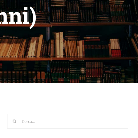
nni)
Cerca
per: