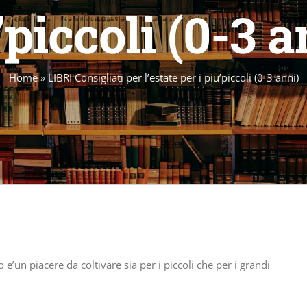
’piccoli (0-3 a
Home
»
LIBRI Consigliati per l’estate per i piu’piccoli (0-3 anni)
o e’un piacere da coltivare sia per i piccoli che per i grandi