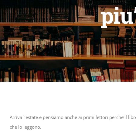
piu
Arriva l’estate e pensiamo anche ai primi lettori perche’il libr
che lo leggono.