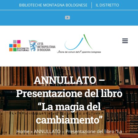
Salta
BIBLIOTECHE MONTAGNA BOLOGNESE
IL DISTRETTO
al
YouTube
contenuto
Apri la 
ANNULLATO –
Presentazione del libro
“La magia del
cambiamento”
Home
»
ANNULLATO – Presentazione del libro “La