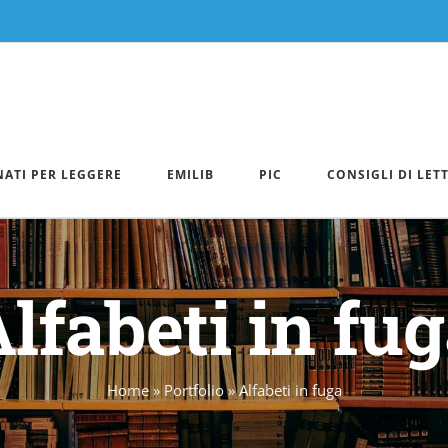
NATI PER LEGGERE
EMILIB
PIC
CONSIGLI DI LET
lfabeti in fu
Home
»
Portfolio
»
Alfabeti in fuga