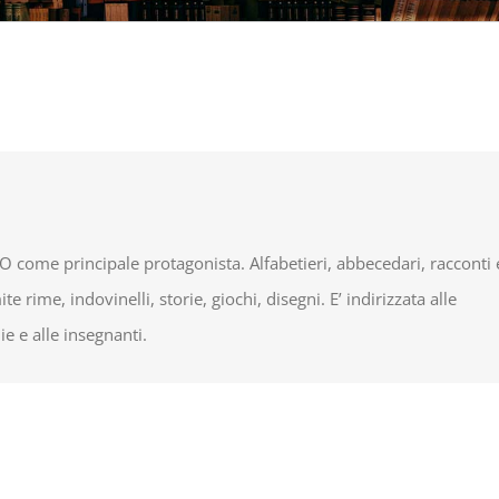
 come principale protagonista. Alfabetieri, abbecedari, racconti 
ite rime, indovinelli, storie, giochi, disegni. E’ indirizzata alle
ie e alle insegnanti.