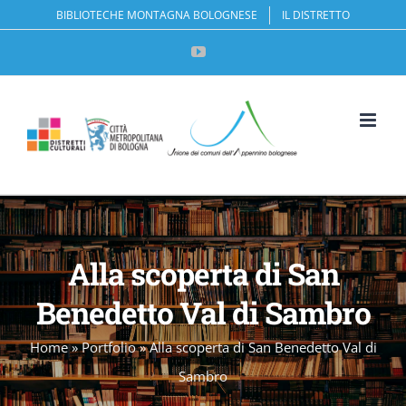
Salta
BIBLIOTECHE MONTAGNA BOLOGNESE
IL DISTRETTO
al
YouTube
contenuto
Apri la 
Alla scoperta di San
Benedetto Val di Sambro
Home
»
Portfolio
»
Alla scoperta di San Benedetto Val di
Sambro