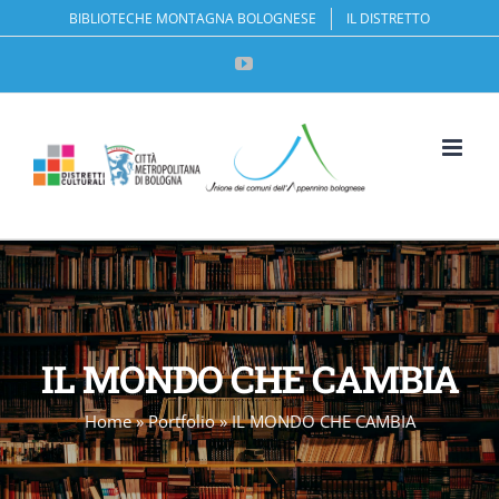
Salta
BIBLIOTECHE MONTAGNA BOLOGNESE
IL DISTRETTO
al
YouTube
contenuto
Apri la 
IL MONDO CHE CAMBIA
Home
»
Portfolio
»
IL MONDO CHE CAMBIA