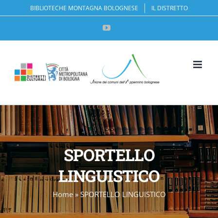
Salta
BIBLIOTECHE MONTAGNA BOLOGNESE
IL DISTRETTO
al
YouTube
contenuto
Apri la 
SPORTELLO
LINGUISTICO
Home
»
SPORTELLO LINGUISTICO