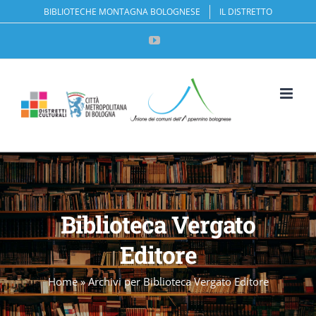
Salta
BIBLIOTECHE MONTAGNA BOLOGNESE
IL DISTRETTO
al
YouTube
contenuto
Apri la 
Biblioteca Vergato
Editore
Home
»
Archivi per Biblioteca Vergato Editore